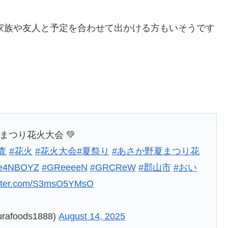
、家族や友人と予定を合わせて出かける方もいそうです
まつり花火大会 💚
査
#花火
#花火大会
#夏祭り
#あさか野夏まつり花
e4NBOYZ
#GReeeeN
#GRCReW
#郡山市
#おい
witter.com/S3msO5YMsO
afoods1888)
August 14, 2025