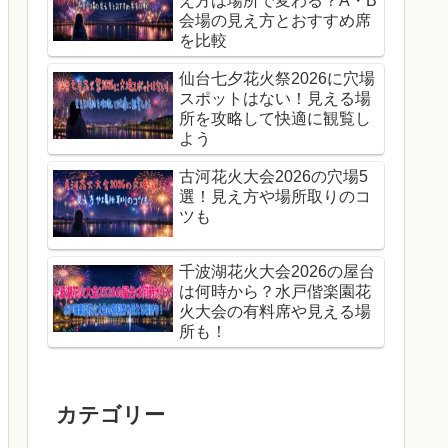
え方は場所で変わる？A・B
会場の見え方とおすすめ席
を比較
仙台七夕花火祭2026に穴場
スポットはない！見える場
所を攻略して快適に観覧し
よう
古河花火大会2026の穴場5
選！見え方や場所取りのコ
ツも
千波湖花火大会2026の屋台
は何時から？水戸偕楽園花
火大会の有料席や見える場
所も！
カテゴリー