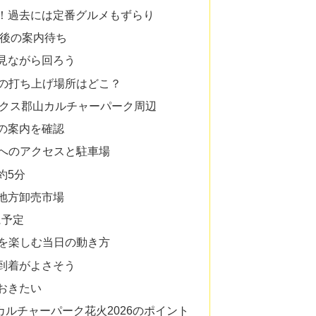
！過去には定番グルメもずらり
今後の案内待ち
見ながら回ろう
6の打ち上げ場所はどこ？
ニクス郡山カルチャーパーク周辺
の案内を確認
6へのアクセスと駐車場
約5分
地方卸売市場
に予定
6を楽しむ当日の動き方
到着がよさそう
おきたい
ルチャーパーク花火2026のポイント