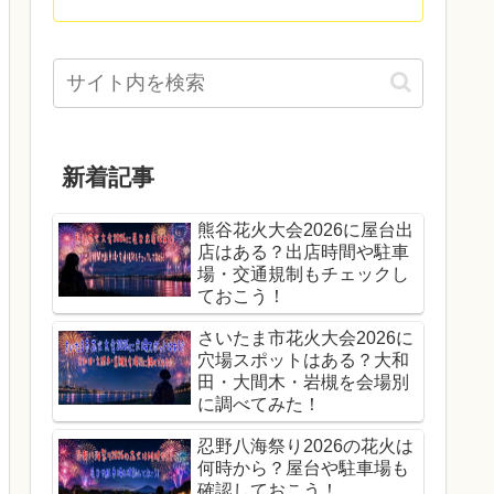
新着記事
熊谷花火大会2026に屋台出
店はある？出店時間や駐車
場・交通規制もチェックし
ておこう！
さいたま市花火大会2026に
穴場スポットはある？大和
田・大間木・岩槻を会場別
に調べてみた！
忍野八海祭り2026の花火は
何時から？屋台や駐車場も
確認しておこう！