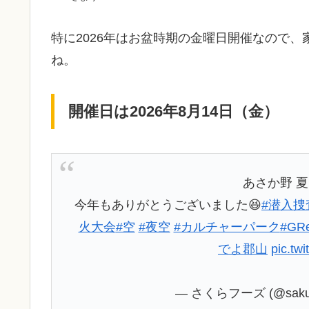
特に2026年はお盆時期の金曜日開催なので
ね。
開催日は2026年8月14日（金）
あさか野 夏
今年もありがとうございました😆
#潜入捜
火大会
#空
#夜空
#カルチャーパーク
#GR
でよ郡山
pic.t
— さくらフーズ (@sakur