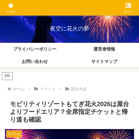
花火大会や夏祭りの屋台・アクセス・交通規制を確認しながら、楽しいおでか
けをやさしく案内します。
HOME
MENU
夜空に花火の夢
プライバシーポリシー
運営者情報
お問い合わせ
サイトマップ
PR
ホーム
イベント
花火大会
モビリティリゾートもてぎ花火2026は屋台
よりフードエリア？全席指定チケットと帰
り道も確認
花火大会