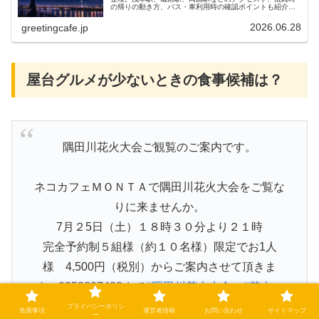
の帰りの動き方、バス・車利用時の確認ポイントも紹介し
ます。
2026.06.28
greetingcafe.jp
屋台グルメが少ないときの食事候補は？
隅田川花火大会ご観覧のご案内です。
ネコカフェＭＯＮＴＡで隅田川花火大会をご覧な
りに来ませんか。
7月２5日（土）１８時３０分より２１時
完全予約制５組様（約１０名様）限定でお1人
様 4,500円（税別）からご案内させて頂きま
す。0358307428まで
#隅田川花火大会
#花火
#ネコカフェMONTA
pic.twitter.com/n446UbSXKH
プライバシーポリシ
免責事項
運営者情報
お問い合わせ
サイトマップ
ー