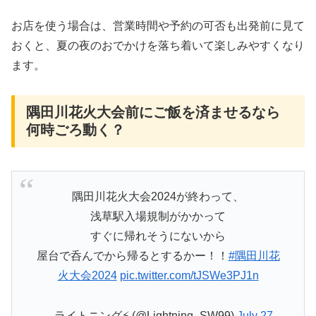
お店を使う場合は、営業時間や予約の可否も出発前に見て
おくと、夏の夜のおでかけを落ち着いて楽しみやすくなり
ます。
隅田川花火大会前にご飯を済ませるなら
何時ごろ動く？
隅田川花火大会2024が終わって、
浅草駅入場規制がかかって
すぐに帰れそうにないから
屋台で呑んでから帰るとするかー！！
#隅田川花
火大会2024
pic.twitter.com/tJSWe3PJ1n
— ライトニング⚡️ (@Lightning_SW99)
July 27,