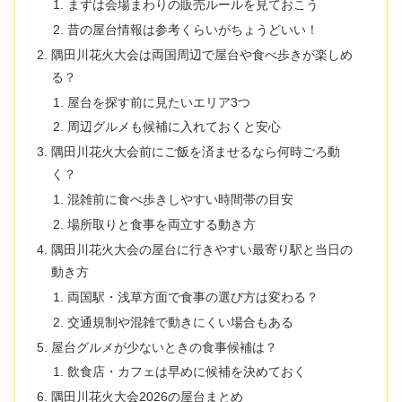
まずは会場まわりの販売ルールを見ておこう
昔の屋台情報は参考くらいがちょうどいい！
隅田川花火大会は両国周辺で屋台や食べ歩きが楽しめ
る？
屋台を探す前に見たいエリア3つ
周辺グルメも候補に入れておくと安心
隅田川花火大会前にご飯を済ませるなら何時ごろ動
く？
混雑前に食べ歩きしやすい時間帯の目安
場所取りと食事を両立する動き方
隅田川花火大会の屋台に行きやすい最寄り駅と当日の
動き方
両国駅・浅草方面で食事の選び方は変わる？
交通規制や混雑で動きにくい場合もある
屋台グルメが少ないときの食事候補は？
飲食店・カフェは早めに候補を決めておく
隅田川花火大会2026の屋台まとめ