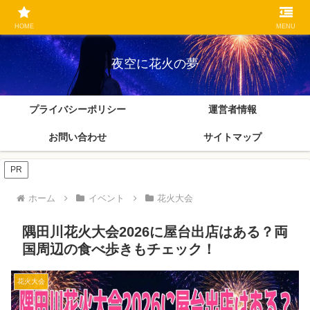
花火大会や夏祭りの屋台・アクセス・交通規制を確認しながら、楽しいおでか
けをやさしく案内します。
HOME
MENU
夜空に花火の夢
プライバシーポリシー
運営者情報
お問い合わせ
サイトマップ
PR
ホーム
イベント
花火大会
隅田川花火大会2026に屋台出店はある？両
国周辺の食べ歩きもチェック！
花火大会