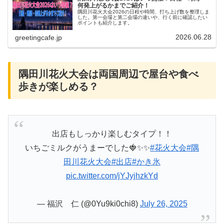
何発上がるかまでご紹介！
隅田川花火大会2026の日程や時間、打ち上げ数を整理しま
した。第一会場と第二会場の違いや、行く前に確認したい
ポイントも紹介します。
2026.06.28
greetingcafe.jp
隅田川花火大会は両国周辺で屋台や食べ
歩きが楽しめる？
出店もしっかり楽しむタイプ！！
いちごミルクがうまーでした🍓✨✨️
#花火大会
#隅
田川花火大会
#出店
#かき氷
pic.twitter.com/jYJyjhzkYd
— 福沢 仁 (@0Yu9ki0chi8)
July 26, 2025